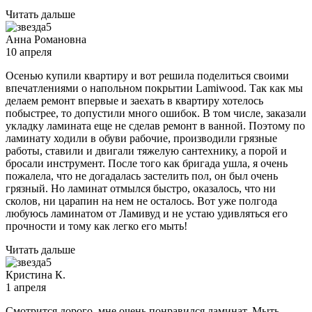
Читать дальше
5
Анна Романовна
10 апреля
Осенью купили квартиру и вот решила поделиться своими
впечатлениями о напольном покрытии Lamiwood. Так как мы
делаем ремонт впервые и заехать в квартиру хотелось
побыстрее, то допустили много ошибок. В том числе, заказали
укладку ламината еще не сделав ремонт в ванной. Поэтому по
ламинату ходили в обуви рабочие, производили грязные
работы, ставили и двигали тяжелую сантехнику, а порой и
бросали инструмент. После того как бригада ушла, я очень
пожалела, что не догадалась застелить пол, он был очень
грязный. Но ламинат отмылся быстро, оказалось, что ни
сколов, ни царапин на нем не осталось. Вот уже полгода
любуюсь ламинатом от Ламивуд и не устаю удивляться его
прочности и тому как легко его мыть!
Читать дальше
5
Кристина К.
1 апреля
Смотрится дорого, мне очень понравился ламинат. Мыть