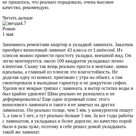
не пришлось, что реально порадовало, очень высокое
качество, рекомендую.
Читать дальше
4.7
Роман
1 мая
Занимаюсь ремонтами квартир и укладкой ламината. Заказчик
приобрел виниловый ламинат 43 класса от Lamiwood. Из
плюсов можно привести простоту укладки, внешний вид. Он
легко монтируется, около 100 квадратов укладывал лично
клиентам. Скажу так вещь реально проста в монтаже, замки
идеальны, а главный из плюсов это влагостойкость. Не
доделав одну из комнат, приезжаю с утра на объект, а там
смонтировали в выходные гарнитур и не докрутили сифон.
Удалив все мокрые тряпки с ламината, я вытер остатки воды и
был крайне удивлен! Швы реально не разошлись и не
деформировались! Еще один огромный плюс этого
винилового ламината и такого я не замечал на других
ламинатах. Он реально толще, чем 5 мм, у конкурентов пишут
5, а там и 5 нет, а тут реально больше 5 мм. За все годы работы
с ламинатом, я укладывал и более дорогие, но качество порой
было в разы хуже, поэтому я себе решил домой укладывать
такой же ламинат.