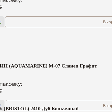
₽
В ко
Н (AQUAMARINE) M-07 Сланец Графит
паковку:
₽
В ко
 (BRISTOL) 2410 Дуб Коньячный