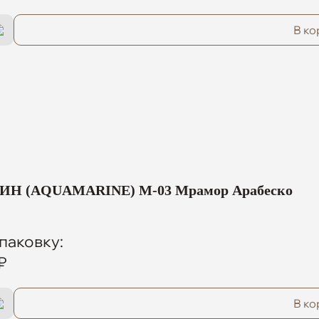
В ко
Н (AQUAMARINE) M-03 Мрамор Арабеско
паковку:
₽
В ко