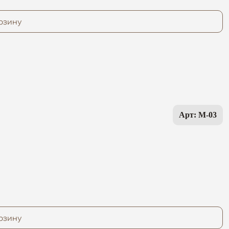
рзину
Арт: M-03
рзину