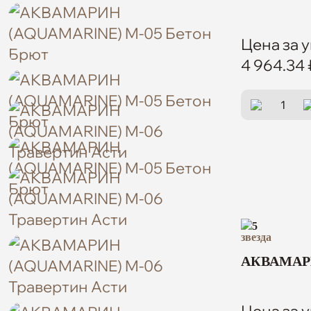
Цена за у
4 964.34 
5
АКВАМАРИ
Цена за у