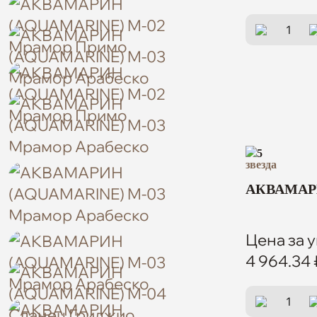
5
АКВАМАРИ
Цена за у
4 964.34 