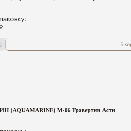
паковку:
₽
В ко
Н (AQUAMARINE) M-06 Травертин Асти
паковку: