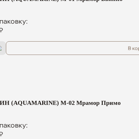
паковку:
₽
В ко
Н (AQUAMARINE) M-02 Мрамор Примо
паковку:
₽