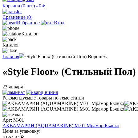
Корзина (
0
шт.) -
0
₽
Сравнение (
0
)
Избранное
Вход
Каталог
Каталог
Главная
«Style Floor» (Стильный Пол) Воронеж
«Style Floor» (Стильный Пол
23 января
Рекомендуемые товары по теме статьи
5
Арт: M-01
АКВАМАРИН (AQUAMARINE) M-01 Мрамор Бьянко
Цена за упаковку:
4 964.34 ₽