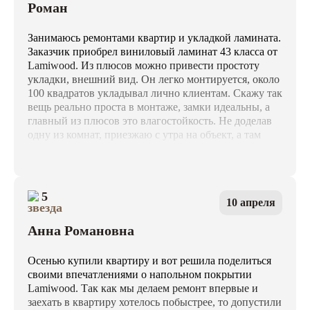
Роман
Занимаюсь ремонтами квартир и укладкой ламината.
Заказчик приобрел виниловый ламинат 43 класса от
Lamiwood. Из плюсов можно привести простоту
укладки, внешний вид. Он легко монтируется, около
100 квадратов укладывал лично клиентам. Скажу так
вещь реально проста в монтаже, замки идеальны, а
главный из плюсов это влагостойкость. Не доделав
одну из комнат, приезжаю с утра на объект, а там
смонтировали в выходные гарнитур и не докрутили
сифон. Удалив все мокрые тряпки с ламината, я
вытер остатки воды и был крайне удивлен! Швы
реально не разошлись и не деформировались! Еще
5
10 апреля
один огромный плюс этого винилового ламината и
такого я не замечал на других ламинатах. Он реально
Анна Романовна
толще, чем 5 мм, у конкурентов пишут 5, а там и 5
нет, а тут реально больше 5 мм. За все годы работы с
ламинатом, я укладывал и более дорогие, но
Осенью купили квартиру и вот решила поделиться
качество порой было в разы хуже, поэтому я себе
своими впечатлениями о напольном покрытии
решил домой укладывать такой же ламинат.
Lamiwood. Так как мы делаем ремонт впервые и
заехать в квартиру хотелось побыстрее, то допустили