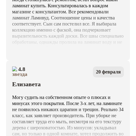
ламинат купить. Консультировалась в каждом
магазине с консультантом. Все рекомендовали
ламинат Ламивуд. Соотношение цены и качества
соответствует. Сын сам постелил все. Я выбирала
коллекцию именно с фаской, она подчеркивает
выразительность каждой доски. Все швы специально
обработаны, однажды пролила на ламинат воду и не
сразу заметила. Что хочу сказать, ламинат даже не
набух и остался в первоначальном виде. Это меня
очень сильно порадовало. Я порекомендовала этот
ламинат всем своим коллегам уже.
4.8
20 февраля
Елизавета
Могу судить на собственном опыте о плюсах и
минусах этого покрытия. После 3-х лет, на ламинате
не появилось никаких царапин и трещин. Реально 34
класс, как заявляет производитель. При уборке не
составляет труда его мыть, несмотря на его текстуру
дерева с шероховатостью. Из минусов: укладывал
сам, но только в одной комнате, хотел продолжить во