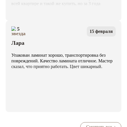
всей квартире и такой же купить, но за 3 года
коллекции этой уже не выпускают, зря тогда
сэкономил и везде не постелил. Сейчас приобрел
тоже Ламивуд, привезли быстро, постелил за
выходные сам, замки реально хорошие, собирать
5
15 февраля
одно удовольствие. Я пока доволен, рекомендую пол
от Ламивуд.
Лара
Упакован ламинат хорошо, транспортировка без
повреждений. Качество ламината отличное. Мастер
сказал, что приятно работать. Цвет шикарный.
Смотреть все