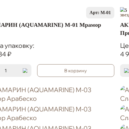
5
Арт: M-01
АРИН (AQUAMARINE) M-01 Мрамор
АК
Пр
а упаковку:
Це
34 ₽
4 
В корзину