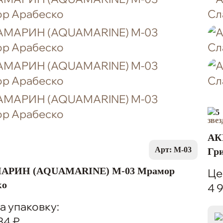
5
АК
Арт: M-03
Гр
АРИН (AQUAMARINE) M-03 Мрамор
Це
ко
4 
а упаковку:
34 ₽