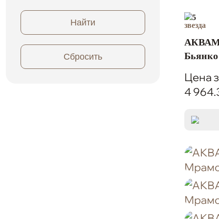
5
Найти
АКВАМ
Бьянко
Сбросить
Цена з
4 964.