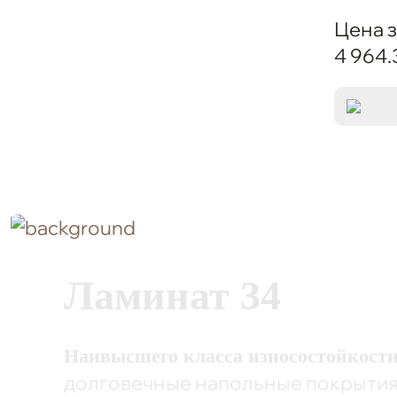
Цена з
4 964.
Ламинат 34
Наивысшего класса износостойкости
долговечные напольные покрыти