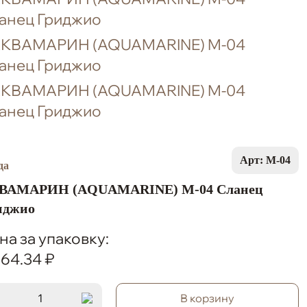
Арт: M-04
ВАМАРИН (AQUAMARINE) M-04 Сланец
иджио
на за упаковку:
964.34 ₽
В корзину