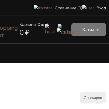
Сравнение (
0
)
Вход
Корзина (
0
шт.)
Каталог
0
₽
7
товаров