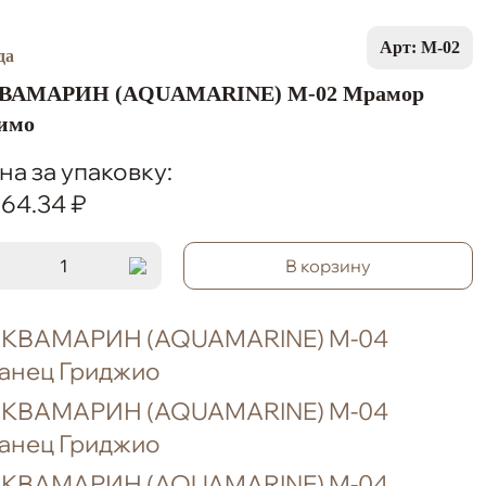
Арт: M-02
ВАМАРИН (AQUAMARINE) M-02 Мрамор
имо
на за упаковку:
964.34 ₽
В корзину