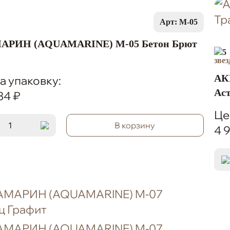
Арт: M-05
АРИН (AQUAMARINE) M-05 Бетон Брют
5
АК
а упаковку:
Ас
34 ₽
Це
В корзину
4 