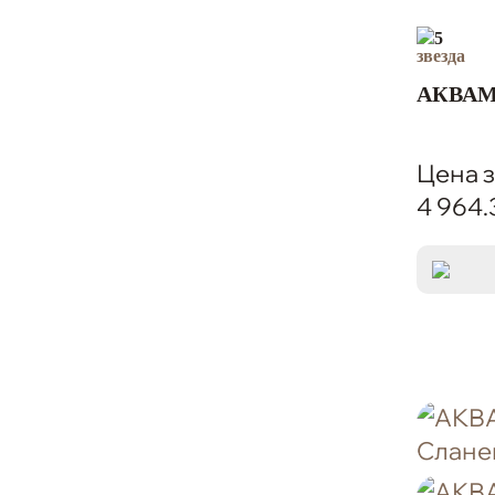
5
АКВАМ
Цена з
4 964.