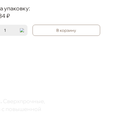
а упаковку:
34 ₽
В корзину
Сверхпрочные,
.
я c повышенной