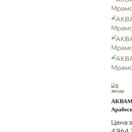
5
АКВАМ
Арабес
Цена з
4 964.