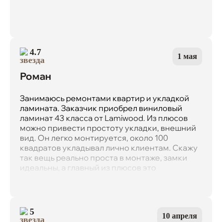
4.7
1 мая
Роман
Занимаюсь ремонтами квартир и укладкой
ламината. Заказчик приобрел виниловый
ламинат 43 класса от Lamiwood. Из плюсов
можно привести простоту укладки, внешний
вид. Он легко монтируется, около 100
квадратов укладывал лично клиентам. Скажу
так вещь реально проста в монтаже, замки
идеальны, а главный из плюсов это
влагостойкость. Не доделав одну из комнат,
приезжаю с утра на объект, а там
смонтировали в выходные гарнитур и не
докрутили сифон. Удалив все мокрые тряпки
5
10 апреля
с ламината, я вытер остатки воды и был