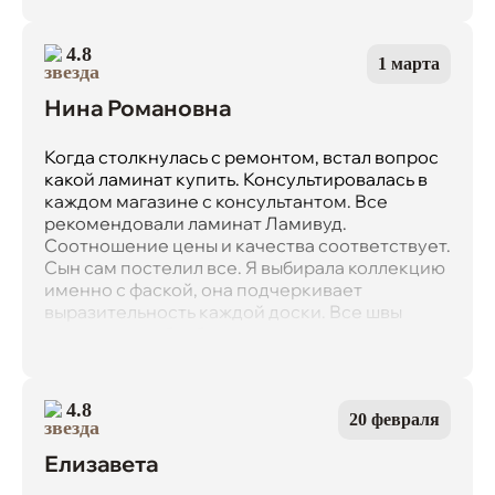
4.8
1 марта
Нина Романовна
Когда столкнулась с ремонтом, встал вопрос
какой ламинат купить. Консультировалась в
каждом магазине с консультантом. Все
рекомендовали ламинат Ламивуд.
Соотношение цены и качества соответствует.
Сын сам постелил все. Я выбирала коллекцию
именно с фаской, она подчеркивает
выразительность каждой доски. Все швы
специально обработаны, однажды пролила на
ламинат воду и не сразу заметила. Что хочу
сказать, ламинат даже не набух и остался в
первоначальном виде. Это меня очень сильно
4.8
20 февраля
порадовало. Я порекомендовала этот
ламинат всем своим коллегам уже.
Елизавета