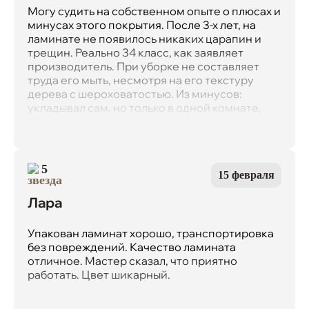
Могу судить на собственном опыте о плюсах и
минусах этого покрытия. После 3-х лет, на
ламинате не появилось никаких царапин и
трещин. Реально 34 класс, как заявляет
производитель. При уборке не составляет
труда его мыть, несмотря на его текстуру
дерева с шероховатостью. Из минусов:
укладывал сам, но только в одной комнате,
хотел продолжить во всей квартире и такой
же купить, но за 3 года коллекции этой уже не
выпускают, зря тогда сэкономил и везде не
постелил. Сейчас приобрел тоже Ламивуд,
5
15 февраля
привезли быстро, постелил за выходные сам,
замки реально хорошие, собирать одно
Лара
удовольствие. Я пока доволен, рекомендую
пол от Ламивуд.
Упакован ламинат хорошо, транспортировка
без повреждений. Качество ламината
отличное. Мастер сказал, что приятно
работать. Цвет шикарный.