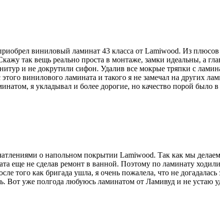
приобрел виниловый ламинат 43 класса от Lamiwood. Из плюсов
кажу так вещь реально проста в монтаже, замки идеальны, а гла
рнитур и не докрутили сифон. Удалив все мокрые тряпки с ламин
того винилового ламината и такого я не замечал на других лами
ламинатом, я укладывал и более дорогие, но качество порой было 
атлениями о напольном покрытии Lamiwood. Так как мы делаем р
ата еще не сделав ремонт в ванной. Поэтому по ламинату ходили
сле того как бригада ушла, я очень пожалела, что не догадалась
ось. Вот уже полгода любуюсь ламинатом от Ламивуд и не устаю у