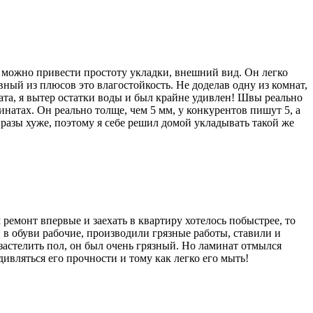
 можно привести простоту укладки, внешний вид. Он легко
вный из плюсов это влагостойкость. Не доделав одну из комнат,
ата, я вытер остатки воды и был крайне удивлен! Швы реально
натах. Он реально толще, чем 5 мм, у конкурентов пишут 5, а
в разы хуже, поэтому я себе решил домой укладывать такой же
емонт впервые и заехать в квартиру хотелось побыстрее, то
 в обуви рабочие, производили грязные работы, ставили и
 застелить пол, он был очень грязный. Но ламинат отмылся
дивляться его прочности и тому как легко его мыть!