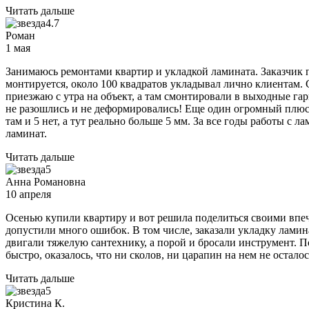
Читать дальше
4.7
Роман
1 мая
Занимаюсь ремонтами квартир и укладкой ламината. Заказчик 
монтируется, около 100 квадратов укладывал лично клиентам. С
приезжаю с утра на объект, а там смонтировали в выходные га
не разошлись и не деформировались! Еще один огромный плюс э
там и 5 нет, а тут реально больше 5 мм. За все годы работы с 
ламинат.
Читать дальше
5
Анна Романовна
10 апреля
Осенью купили квартиру и вот решила поделиться своими впеч
допустили много ошибок. В том числе, заказали укладку ламин
двигали тяжелую сантехнику, а порой и бросали инструмент. По
быстро, оказалось, что ни сколов, ни царапин на нем не остал
Читать дальше
5
Кристина К.