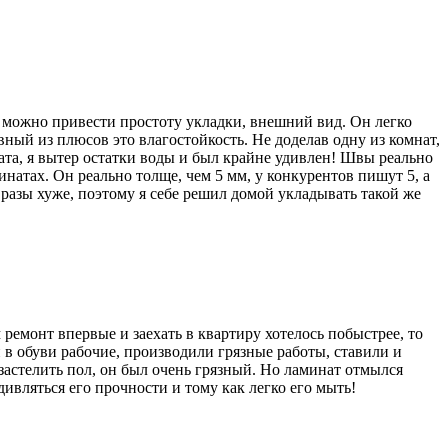
 можно привести простоту укладки, внешний вид. Он легко
вный из плюсов это влагостойкость. Не доделав одну из комнат,
ата, я вытер остатки воды и был крайне удивлен! Швы реально
натах. Он реально толще, чем 5 мм, у конкурентов пишут 5, а
в разы хуже, поэтому я себе решил домой укладывать такой же
емонт впервые и заехать в квартиру хотелось побыстрее, то
 в обуви рабочие, производили грязные работы, ставили и
 застелить пол, он был очень грязный. Но ламинат отмылся
дивляться его прочности и тому как легко его мыть!