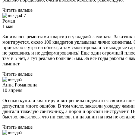
Читать дальше
4.7
Роман
1 мая
Занимаюсь ремонтами квартир и укладкой ламината. Заказчик 
монтируется, около 100 квадратов укладывал лично клиентам. С
приезжаю с утра на объект, а там смонтировали в выходные га
не разошлись и не деформировались! Еще один огромный плюс э
там и 5 нет, а тут реально больше 5 мм. За все годы работы с 
ламинат.
Читать дальше
5
Анна Романовна
10 апреля
Осенью купили квартиру и вот решила поделиться своими впеч
допустили много ошибок. В том числе, заказали укладку ламин
двигали тяжелую сантехнику, а порой и бросали инструмент. По
быстро, оказалось, что ни сколов, ни царапин на нем не остал
Читать дальше
5