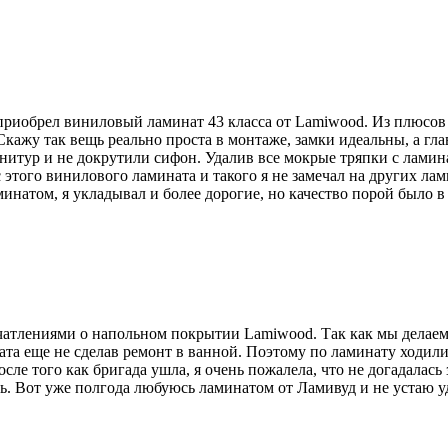
приобрел виниловый ламинат 43 класса от Lamiwood. Из плюсов
кажу так вещь реально проста в монтаже, замки идеальны, а гла
рнитур и не докрутили сифон. Удалив все мокрые тряпки с ламин
того винилового ламината и такого я не замечал на других лами
ламинатом, я укладывал и более дорогие, но качество порой было 
атлениями о напольном покрытии Lamiwood. Так как мы делаем р
ата еще не сделав ремонт в ванной. Поэтому по ламинату ходили
сле того как бригада ушла, я очень пожалела, что не догадалась
ось. Вот уже полгода любуюсь ламинатом от Ламивуд и не устаю у