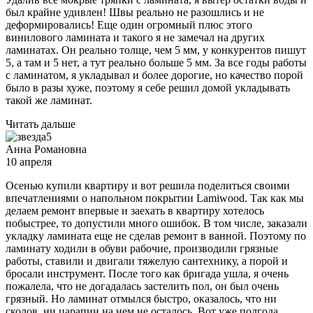
был крайне удивлен! Швы реально не разошлись и не
деформировались! Еще один огромный плюс этого
винилового ламината и такого я не замечал на других
ламинатах. Он реально толще, чем 5 мм, у конкурентов пишут
5, а там и 5 нет, а тут реально больше 5 мм. За все годы работы
с ламинатом, я укладывал и более дорогие, но качество порой
было в разы хуже, поэтому я себе решил домой укладывать
такой же ламинат.
Читать дальше
5
Анна Романовна
10 апреля
Осенью купили квартиру и вот решила поделиться своими
впечатлениями о напольном покрытии Lamiwood. Так как мы
делаем ремонт впервые и заехать в квартиру хотелось
побыстрее, то допустили много ошибок. В том числе, заказали
укладку ламината еще не сделав ремонт в ванной. Поэтому по
ламинату ходили в обуви рабочие, производили грязные
работы, ставили и двигали тяжелую сантехнику, а порой и
бросали инструмент. После того как бригада ушла, я очень
пожалела, что не догадалась застелить пол, он был очень
грязный. Но ламинат отмылся быстро, оказалось, что ни
сколов, ни царапин на нем не осталось. Вот уже полгода