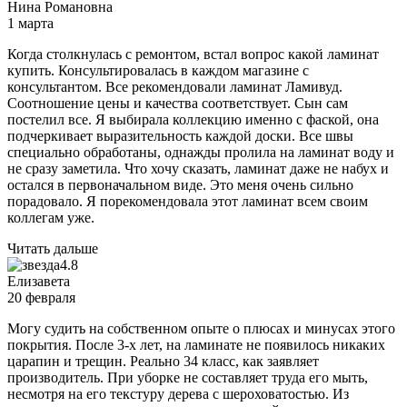
Нина Романовна
1 марта
Когда столкнулась с ремонтом, встал вопрос какой ламинат
купить. Консультировалась в каждом магазине с
консультантом. Все рекомендовали ламинат Ламивуд.
Соотношение цены и качества соответствует. Сын сам
постелил все. Я выбирала коллекцию именно с фаской, она
подчеркивает выразительность каждой доски. Все швы
специально обработаны, однажды пролила на ламинат воду и
не сразу заметила. Что хочу сказать, ламинат даже не набух и
остался в первоначальном виде. Это меня очень сильно
порадовало. Я порекомендовала этот ламинат всем своим
коллегам уже.
Читать дальше
4.8
Елизавета
20 февраля
Могу судить на собственном опыте о плюсах и минусах этого
покрытия. После 3-х лет, на ламинате не появилось никаких
царапин и трещин. Реально 34 класс, как заявляет
производитель. При уборке не составляет труда его мыть,
несмотря на его текстуру дерева с шероховатостью. Из