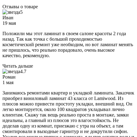
Отзывы о товаре
5
Иван
19 мая
Положили мы этот ламинат в своем салоне красоты 2 года
назад. Так как точка с большой проходимостью
косметический ремонт уже необходим, но вот ламинат менять
не пришлось, что реально порадовало, очень высокое
качество, рекомендую.
Читать дальше
4.7
Роман
1 мая
Занимаюсь ремонтами квартир и укладкой ламината. Заказчик
приобрел виниловый ламинат 43 класса от Lamiwood. Из
плюсов можно привести простоту укладки, внешний вид. Он
легко монтируется, около 100 квадратов укладывал лично
клиентам. Скажу так вещь реально проста в монтаже, замки
идеальны, а главный из плюсов это влагостойкость. Не
доделав одну из комнат, приезжаю с утра на объект, а там
смонтировали в выходные гарнитур и не докрутили сифон.
Удалив все мокрые тряпки с ламината, я вытер остатки воды и