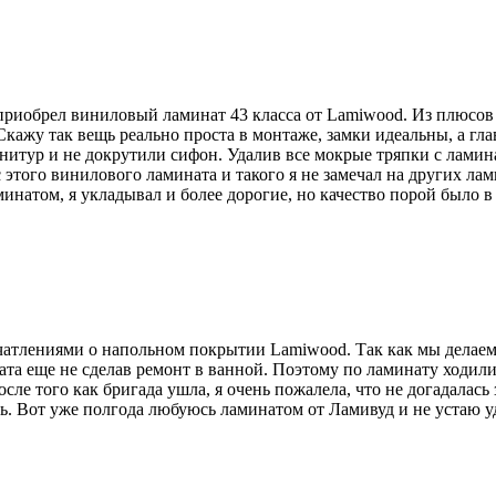
приобрел виниловый ламинат 43 класса от Lamiwood. Из плюсов
кажу так вещь реально проста в монтаже, замки идеальны, а гла
рнитур и не докрутили сифон. Удалив все мокрые тряпки с ламин
того винилового ламината и такого я не замечал на других лами
ламинатом, я укладывал и более дорогие, но качество порой было 
атлениями о напольном покрытии Lamiwood. Так как мы делаем р
ата еще не сделав ремонт в ванной. Поэтому по ламинату ходили
сле того как бригада ушла, я очень пожалела, что не догадалась
ось. Вот уже полгода любуюсь ламинатом от Ламивуд и не устаю у