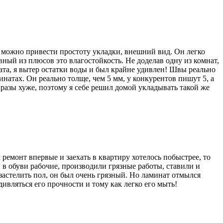
 можно привести простоту укладки, внешний вид. Он легко
вный из плюсов это влагостойкость. Не доделав одну из комнат,
ата, я вытер остатки воды и был крайне удивлен! Швы реально
натах. Он реально толще, чем 5 мм, у конкурентов пишут 5, а
в разы хуже, поэтому я себе решил домой укладывать такой же
емонт впервые и заехать в квартиру хотелось побыстрее, то
 в обуви рабочие, производили грязные работы, ставили и
 застелить пол, он был очень грязный. Но ламинат отмылся
дивляться его прочности и тому как легко его мыть!