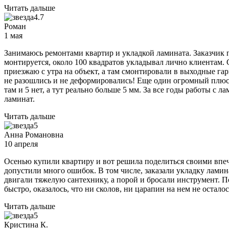
Читать дальше
4.7
Роман
1 мая
Занимаюсь ремонтами квартир и укладкой ламината. Заказчик 
монтируется, около 100 квадратов укладывал лично клиентам. С
приезжаю с утра на объект, а там смонтировали в выходные га
не разошлись и не деформировались! Еще один огромный плюс э
там и 5 нет, а тут реально больше 5 мм. За все годы работы с 
ламинат.
Читать дальше
5
Анна Романовна
10 апреля
Осенью купили квартиру и вот решила поделиться своими впеч
допустили много ошибок. В том числе, заказали укладку ламин
двигали тяжелую сантехнику, а порой и бросали инструмент. По
быстро, оказалось, что ни сколов, ни царапин на нем не остал
Читать дальше
5
Кристина К.